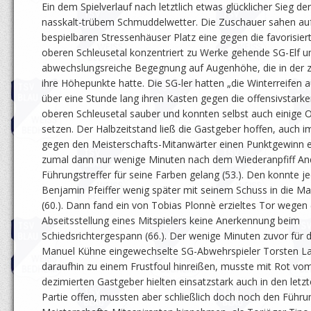
Ein dem Spielverlauf nach letztlich etwas glücklicher Sieg der
nasskalt-trübem Schmuddelwetter. Die Zuschauer sahen au
bespielbaren Stressenhäuser Platz eine gegen die favorisie
oberen Schleusetal konzentriert zu Werke gehende SG-Elf u
abwechslungsreiche Begegnung auf Augenhöhe, die in der zw
ihre Höhepunkte hatte. Die SG-ler hatten „die Winterreifen 
über eine Stunde lang ihren Kasten gegen die offensivstar
oberen Schleusetal sauber und konnten selbst auch einige 
setzen. Der Halbzeitstand ließ die Gastgeber hoffen, auch 
gegen den Meisterschafts-Mitanwärter einen Punktgewinn e
zumal dann nur wenige Minuten nach dem Wiederanpfiff An
Führungstreffer für seine Farben gelang (53.). Den konnte j
Benjamin Pfeiffer wenig später mit seinem Schuss in die Ma
(60.). Dann fand ein von Tobias Plonnè erzieltes Tor wegen 
Abseitsstellung eines Mitspielers keine Anerkennung beim
Schiedsrichtergespann (66.). Der wenige Minuten zuvor für
Manuel Kühne eingewechselte SG-Abwehrspieler Torsten Lau
daraufhin zu einem Frustfoul hinreißen, musste mit Rot vom
dezimierten Gastgeber hielten einsatzstark auch in den letz
Partie offen, mussten aber schließlich doch noch den Führu