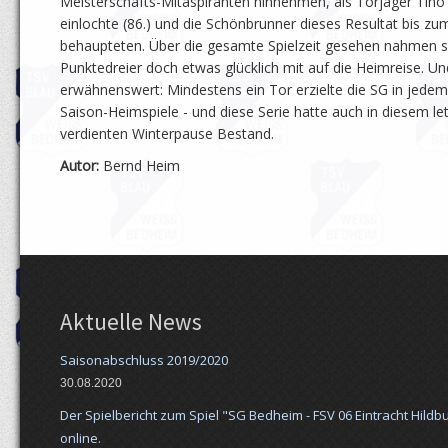
Meisterschafts-Mitaspiranten hinnehmen, als Torjäger Tino
einlochte (86.) und die Schönbrunner dieses Resultat bis zum
behaupteten. Über die gesamte Spielzeit gesehen nahmen s
Punktedreier doch etwas glücklich mit auf die Heimreise. U
erwähnenswert: Mindestens ein Tor erzielte die SG in jedem 
Saison-Heimspiele - und diese Serie hatte auch in diesem let
verdienten Winterpause Bestand.
Autor:
Bernd Heim
Aktuelle News
Saisonabschluss 2019/2020
30.08.2020
Der Spielbericht zum Spiel "SG Bedheim - FSV 06 Eintracht Hildbu
online.