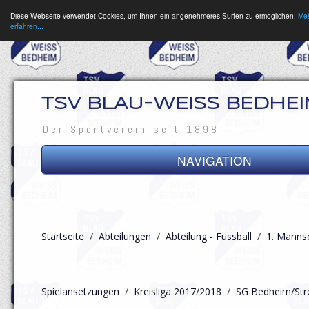
Diese Webseite verwendet Cookies, um Ihnen ein angenehmeres Surfen zu ermöglichen.
Me
erfahren...
TSV BLAU-WEISS BEDHEIM
Der Sportverein seit 1898
NAVIGATION
News
Verein
Startseite
/
Abteilungen
/
Abteilung - Fussball
/
1. Manns
Abteilungen
Spielansetzungen
/
Kreisliga 2017/2018
/
SG Bedheim/Str