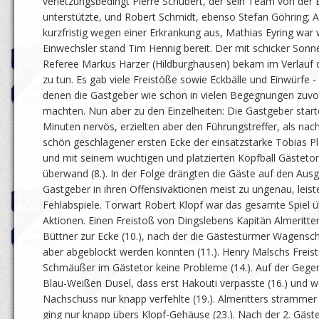
verletzungsbedingt Pierre Schubert, der sein Team von der
unterstützte, und Robert Schmidt, ebenso Stefan Göhring; A
kurzfristig wegen einer Erkrankung aus, Mathias Eyring war wi
Einwechsler stand Tim Hennig bereit. Der mit schicker Sonn
Referee Markus Harzer (Hildburghausen) bekam im Verlauf
zu tun. Es gab viele Freistöße sowie Eckbälle und Einwürfe -
denen die Gastgeber wie schon in vielen Begegnungen zuvo
machten. Nun aber zu den Einzelheiten: Die Gastgeber start
Minuten nervös, erzielten aber den Führungstreffer, als na
schön geschlagener ersten Ecke der einsatzstarke Tobias Pl
und mit seinem wuchtigen und platzierten Kopfball Gästet
überwand (8.). In der Folge drängten die Gäste auf den Ausg
Gastgeber in ihren Offensivaktionen meist zu ungenau, leiste
Fehlabspiele. Torwart Robert Klopf war das gesamte Spiel üb
Aktionen. Einen Freistoß von Dingslebens Kapitän Almeritte
Büttner zur Ecke (10.), nach der die Gästestürmer Wagens
aber abgeblockt werden konnten (11.). Henry Malschs Freist
Schmäußer im Gästetor keine Probleme (14.). Auf der Gegen
Blau-Weißen Dusel, dass erst Hakouti verpasste (16.) und w
Nachschuss nur knapp verfehlte (19.). Almeritters strammer
ging nur knapp übers Klopf-Gehäuse (23.). Nach der 2. Gäste