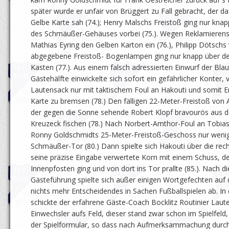
später wurde er unfair von Brüggert zu Fall gebracht, der da
Gelbe Karte sah (74.); Henry Malschs Freistoß ging nur kna
des Schmäußer-Gehäuses vorbei (75.). Wegen Reklamierens 
Mathias Eyring den Gelben Karton ein (76.), Philipp Dötschs v
abgegebene Freistoß- Bogenlampen ging nur knapp über d
Kasten (77.). Aus einem falsch adressierten Einwurf der Bla
Gästehälfte einwickelte sich sofort ein gefährlicher Konter,
Lautensack nur mit taktischem Foul an Hakouti und somit E
Karte zu bremsen (78.) Den fälligen 22-Meter-Freistoß von 
der gegen die Sonne sehende Robert Klopf bravourös aus 
Kreuzeck fischen (78.) Nach Norbert-Amthor-Foul an Tobias
Ronny Goldschmidts 25-Meter-Freistoß-Geschoss nur wenig
Schmäußer-Tor (80.) Dann spielte sich Hakouti über die rech
seine präzise Eingabe verwertete Korn mit einem Schuss, d
Innenpfosten ging und von dort ins Tor prallte (85.). Nach d
Gästeführung spielte sich außer einigen Wortgefechten auf
nichts mehr Entscheidendes in Sachen Fußballspielen ab. In
schickte der erfahrene Gäste-Coach Bocklitz Routinier Laut
Einwechsler aufs Feld, dieser stand zwar schon im Spielfeld,
der Spielformular, so dass nach Aufmerksammachung durch 