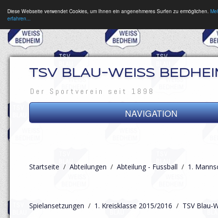
Diese Webseite verwendet Cookies, um Ihnen ein angenehmeres Surfen zu ermöglichen.
Me
erfahren...
TSV BLAU-WEISS BEDHEIM
Der Sportverein seit 1898
NAVIGATION
News
Verein
Startseite
/
Abteilungen
/
Abteilung - Fussball
/
1. Manns
Abteilungen
Spielansetzungen
/
1. Kreisklasse 2015/2016
/
TSV Blau-W