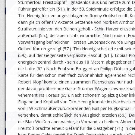
Stürmerfoul-Freistoßpfiff - gnadenlos aus und netzte zum 
Führungstreffer ein (51.). In der 53. Spielminute erfolgte di
Tim Hennig für den angeschlagenen Ronny Goldschmidt. Ku
dann gleich offensiv Akzente Setzende von Norbert Amthor 
Strafraumlinie von den Beinen geholt - Schiri Harzer entschi
außerhalb (55.), der aber nichts einbrachte. Nach rüdem Fo
Vorwärtsgang befindlichen Torsten Lautensack wurde Dings
Gelben Karton gezeigt (57.). Tim Hennig scheiterte mit sein
(59.), auf der Gegenseite verpasste Hakouti (61.). Tobias Pl
energisch zentral durch - sein aus 18 Metern abgegebener 
die Latte (62.) Nach Foul von Brüggert an Philipp Dötsch ga
Karte für den schon mehrfach zuvor ähnlich agierenden Nicht
Robert Klopf konnte einen strammen Flachschuss nur nach 
der davon profitierende Gäste-Stürmer Wagenschwanz knall
vehement ins Toraus (65.). Nach schönem Spielzug über lin
Eingabe und Kopfball von Tim Hennig konnte im Nachsetzen
von TW Schmäußer zurückprallenden Ball per Flugkopfball 
versenken, damit schließlich den Ausgleich erzielen (66.). 
die Blau-Weißen aber wieder, in Vorhand zu bleiben. Almerit
Freistoß brachte erneut Gefahr für die Gastgeber (71.) In de
kam Ronny Goldschmidt für Frank Oestreicher zurück auf`s 