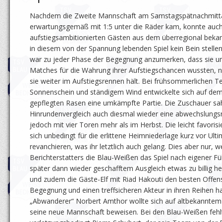
Nachdem die Zweite Mannschaft am Samstagspätnachmitta
erwartungsgemäß mit 1:5 unter die Räder kam, konnte auch
aufstiegsambitionierten Gästen aus dem überregional beka
in diesem von der Spannung lebenden Spiel kein Bein stelle
war zu jeder Phase der Begegnung anzumerken, dass sie u
Matches für die Wahrung ihrer Aufstiegschancen wussten, 
sie weiter im Aufstiegsrennen hält. Bei frühsommerlichen 
Sonnenschein und ständigem Wind entwickelte sich auf dem
gepflegten Rasen eine umkämpfte Partie. Die Zuschauer sa
Hinrundenvergleich auch diesmal wieder eine abwechslung
jedoch mit vier Toren mehr als im Herbst. Die leicht favorisi
sich unbedingt für die erlittene Heimniederlage kurz vor Ul
revanchieren, was ihr letztlich auch gelang. Dies aber nur, w
Berichterstatters die Blau-Weißen das Spiel nach eigener 
später dann wieder geschafftem Ausgleich etwas zu billig 
und zudem die Gäste-Elf mit Riad Hakouti den besten Offens
Begegnung und einen treffsicheren Akteur in ihren Reihen h
„Abwanderer“ Norbert Amthor wollte sich auf altbekanntem 
seine neue Mannschaft beweisen. Bei den Blau-Weißen fehl