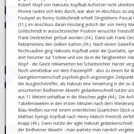
Robert Klopf von Hakoutis Kopfball-Aufsetzer nicht überliste
Plonnè tankte sich links durch, war aber im Abschluss zu unp
Foulspiel an Ronny Goldschmidt erhielt Dingslebens Pascal 
(31.); im Anschluss daran misslang jedoch der von Henry M
Goldschmidt in aussichtsreicher Position versuchte Freistoßt
Frank Oestreicher gefoult worden (34.). Dann sah Frank Oe
Reklamierens den Gelben Karton (39.). Nach einem Gästefr
Rechtsaußen ging Hakoutis Kopfball unter die Querlatte, spr
dort herunter zur Torlinie und von da in die fangbereiten H
Klopf - die Gäste reklamierten bei Schiedsrichter Harzer verg
Noch unmittelbar vor dem Pausenpfiff - also zu einem für d
Gastgebermannschaft psychologisch ungünstigen Zeitpunkt 
der Ausgleichstreffer, als Hakouti eine Verwirrung in der zu
unsortierten Bedheimer Abwehr gedankenschnell nutzte und
aus 11 Metern unhaltbar in die Maschen jagte (44.). Die An
Tabellenzweiten in den ersten Minuten nach dem Wiederanpf
Blau-Weißen nur mit einem ordentlichen Quäntchen Glück 
Mathias Eyrings Kopfball nach Henry-Malsch-Freistoß verfehl
knapp (49.). Dann nutzte der agile Hakouti gedankenschnell 
der Bedheimer Abwehr - man wartete man nämlich vergebe