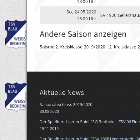
13:00 Uhr
So, 24.05.2020
SV 1920 Gellershaus
13:00 Uhr
Andere Saison anzeigen
Saison:
2. Kreisklasse 2019/2020
,
2. Kreisklasse
Aktuelle News
Saisonabschluss 2019/2020
30.08.2020
Der Spielbericht zum Spiel "SG Bedheim - FSV 06 Eintr
19.11.2019
Der Spielbericht zum Spiel "TSV 1868 Ummerstadt - S