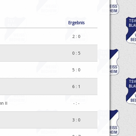
Ergebnis
2 : 0
0 : 5
5 : 0
6 : 1
n II
- : -
3 : 0