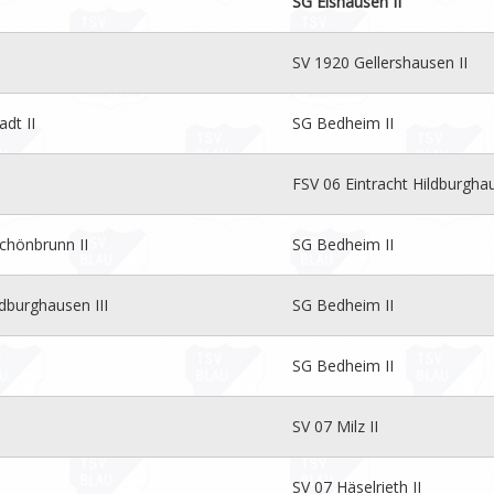
SG Eishausen II
SV 1920 Gellershausen II
dt II
SG Bedheim II
FSV 06 Eintracht Hildburghau
chönbrunn II
SG Bedheim II
ldburghausen III
SG Bedheim II
SG Bedheim II
SV 07 Milz II
SV 07 Häselrieth II