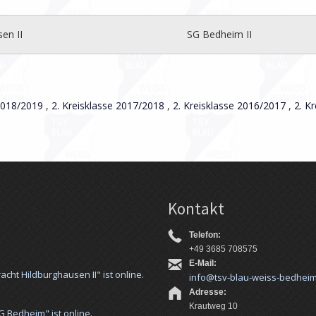
en II
SG Bedheim II
 2018/2019
,
2. Kreisklasse 2017/2018
,
2. Kreisklasse 2016/2017
,
2. K
Kontakt
Telefon:
+49 3685 708575
E-Mail:
acht Hildburghausen II" ist online.
info@tsv-blau-weiss-bedhei
Adresse:
Krautweg 10
G Bedheim" ist online.