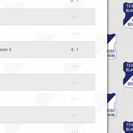
0 : 7
- : -
- : -
sen II
4 : 1
- : -
- : -
- : -
- : -
- : -